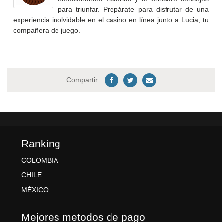
para triunfar. Prepárate para disfrutar de una
experiencia inolvidable en el casino en línea junto a Lucia, tu
compañera de juego.
Compartir:
Ranking
COLOMBIA
CHILE
MÉXICO
Mejores metodos de pago