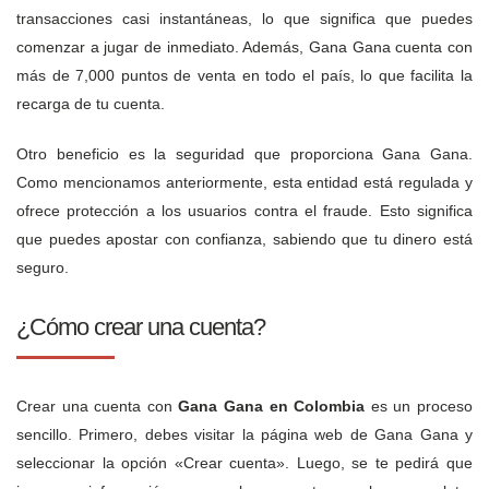
transacciones casi instantáneas, lo que significa que puedes
comenzar a jugar de inmediato. Además, Gana Gana cuenta con
más de 7,000 puntos de venta en todo el país, lo que facilita la
recarga de tu cuenta.
Otro beneficio es la seguridad que proporciona Gana Gana.
Como mencionamos anteriormente, esta entidad está regulada y
ofrece protección a los usuarios contra el fraude. Esto significa
que puedes apostar con confianza, sabiendo que tu dinero está
seguro.
¿cómo crear una cuenta?
Crear una cuenta con
Gana Gana en Colombia
es un proceso
sencillo. Primero, debes visitar la página web de Gana Gana y
seleccionar la opción «Crear cuenta». Luego, se te pedirá que