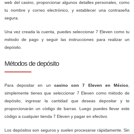
web del casino, proporcionar algunos detalles personales, como
tu nombre y correo electrónico, y establecer una contraseña
segura.
Una vez creada la cuenta, puedes seleccionar 7 Eleven como tu
método de pago y seguir las instrucciones para realizar un
depósito.
métodos de depósito
Para depositar en un
casino con 7 Eleven en México
,
simplemente tienes que seleccionar 7 Eleven como método de
depósito, ingresar la cantidad que deseas depositar y te
proporcionarán un código de barras. Luego puedes llevar este
código a cualquier tienda 7 Eleven y pagar en efectivo.
Los depósitos son seguros y suelen procesarse rápidamente. Sin