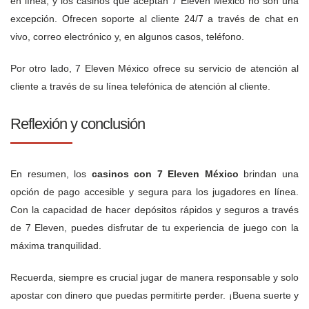
en línea, y los casinos que aceptan 7 Eleven México no son una
excepción. Ofrecen soporte al cliente 24/7 a través de chat en
vivo, correo electrónico y, en algunos casos, teléfono.
Por otro lado, 7 Eleven México ofrece su servicio de atención al
cliente a través de su línea telefónica de atención al cliente.
reflexión y conclusión
En resumen, los
casinos con 7 Eleven México
brindan una
opción de pago accesible y segura para los jugadores en línea.
Con la capacidad de hacer depósitos rápidos y seguros a través
de 7 Eleven, puedes disfrutar de tu experiencia de juego con la
máxima tranquilidad.
Recuerda, siempre es crucial jugar de manera responsable y solo
apostar con dinero que puedas permitirte perder. ¡Buena suerte y