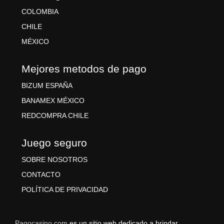
COLOMBIA
CHILE
MÉXICO
Mejores metodos de pago
BIZUM ESPAÑA
BANAMEX MÉXICO
REDCOMPRA CHILE
Juego seguro
SOBRE NOSOTROS
CONTACTO
POLÍTICA DE PRIVACIDAD
Pagocasino.com
es un sitio web dedicado a brindar