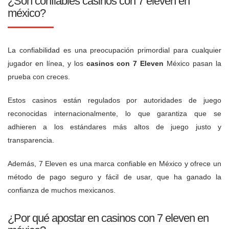
¿son confiables casinos con 7 eleven en
méxico?
La confiabilidad es una preocupación primordial para cualquier
jugador en línea, y los
casinos con 7 Eleven
México pasan la
prueba con creces.
Estos casinos están regulados por autoridades de juego
reconocidas internacionalmente, lo que garantiza que se
adhieren a los estándares más altos de juego justo y
transparencia.
Además, 7 Eleven es una marca confiable en México y ofrece un
método de pago seguro y fácil de usar, que ha ganado la
confianza de muchos mexicanos.
¿por qué apostar en casinos con 7 eleven en