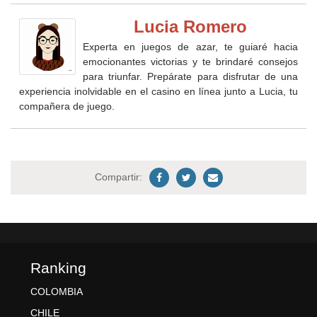
Lucia Romero
Experta en juegos de azar, te guiaré hacia
emocionantes victorias y te brindaré consejos
para triunfar. Prepárate para disfrutar de una
experiencia inolvidable en el casino en línea junto a Lucia, tu
compañera de juego.
Compartir:
Ranking
COLOMBIA
CHILE