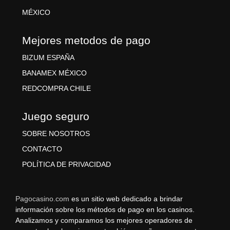
MÉXICO
Mejores metodos de pago
BIZUM ESPAÑA
BANAMEX MÉXICO
REDCOMPRA CHILE
Juego seguro
SOBRE NOSOTROS
CONTACTO
POLÍTICA DE PRIVACIDAD
Pagocasino.com
es un sitio web dedicado a brindar
información sobre los métodos de pago en los casinos.
Analizamos y comparamos los mejores operadores de